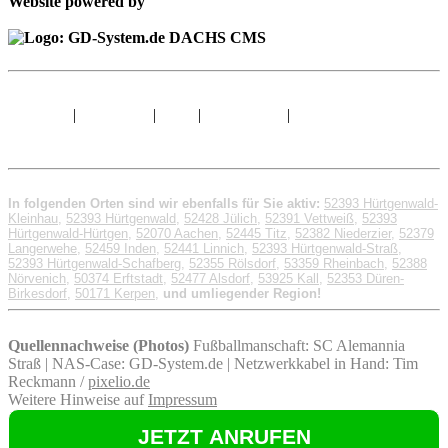
Website powered by
Sitemap
|
Impressum
|
AGB
|
Datenschutz
|
© 1998 - 2026 GD-
System.de
In folgenden Orten sind wir ebenfalls für Sie aktiv:
52393 Hürtgenwald-
Kleinhau
,
52393 Hürtgenwald
,
52428 Jülich
,
52391 Vettweiß
,
52393
Hürtgenwald-Hürtgen
,
52070 Aachen
,
52445 Titz
,
52382 Niederzier
,
52379
Langerwehe
,
52459 Inden
,
52441 Linnich
,
52393 Hürtgenwald-Straß
,
52393 Hürtgenwald-Schafberg
,
52355 Rölsdorf
,
53359 Rheinbach
,
52388
Nörvenich
,
50374 Erftstadt
,
52477 Alsdorf
,
53925 Kall
,
52353 Düren-
Birkesdorf
,
50171 Kerpen
,
und umliegender Region!
Quellennachweise (Photos)
Fußballmanschaft: SC Alemannia
Straß | NAS-Case: GD-System.de | Netzwerkkabel in Hand: Tim
Reckmann /
pixelio.de
Weitere Hinweise auf
Impressum