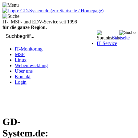
IT-, MSP- und EDV-Service seit 1998
für die ganze Region.
Startseite
IT-Service
IT-Monitoring
MSP
Linux
Webentwicklung
Über uns
Kontakt
Login
bei Computer-Problemen - DIREKT die Profis rufen: 02429 909-
904
GD-
System.de: